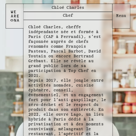
Chloé Charles
Chef
Chloé Charles, cheffe
indépendante née et formée à
Paris (CAP à Ferrandi), s’est
façonnée auprès de chefs
renommés comme François
Pasteau, Pascal Barbot, David
Toutain ou encore Bertrand
Grébaut. Elle se révèle au
grand public lors de sa
participation à Top Chef en
2021.
Depuis 2017, elle jongle entre
activités nomades, cuisine
éphémère, conseil,
événementiel, et un engagement
fort pour l’anti-gaspillage, le
zéro-déchet et le respect du
produit dans son entièreté. En
2022, elle ouvre Lago, un lieu
hybride à Paris dédié à la
privatisation et à des moments
conviviaux, mélangeant le
restaurant, l’apéritif et la