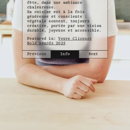
fête, dans une ambiance
chaleureuse.
Sa cuisine est à la fois
généreuse et consciente :
végétale souvent, toujours
créative, portée par une vision
durable, joyeuse et accessible.
Featured in:
Veuve Clicquot
Bold Awards 2025
Previous
Info
Next