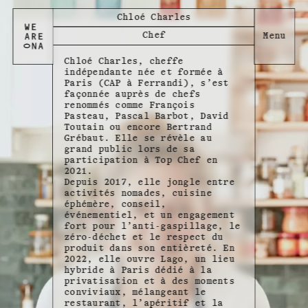
Chloé Charles
Chef
Chloé Charles, cheffe
indépendante née et formée à
Paris (CAP à Ferrandi), s’est
façonnée auprès de chefs
renommés comme François
Pasteau, Pascal Barbot, David
Toutain ou encore Bertrand
Grébaut. Elle se révèle au
grand public lors de sa
participation à Top Chef en
2021.
Depuis 2017, elle jongle entre
activités nomades, cuisine
éphémère, conseil,
événementiel, et un engagement
fort pour l’anti-gaspillage, le
zéro-déchet et le respect du
produit dans son entièreté. En
2022, elle ouvre Lago, un lieu
hybride à Paris dédié à la
privatisation et à des moments
conviviaux, mélangeant le
restaurant, l’apéritif et la