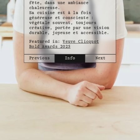
fête, dans une ambiance
chaleureuse.
Sa cuisine est à la fois
généreuse et consciente :
végétale souvent, toujours
créative, portée par une vision
durable, joyeuse et accessible.
Featured in:
Veuve Clicquot
Bold Awards 2025
Previous
Info
Next