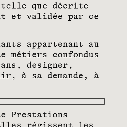
 telle que décrite
nt et validée par ce
dants appartenant au
de métiers confondus
sans, designer,
nir, à sa demande, à
de Prestations
Elles régissent les