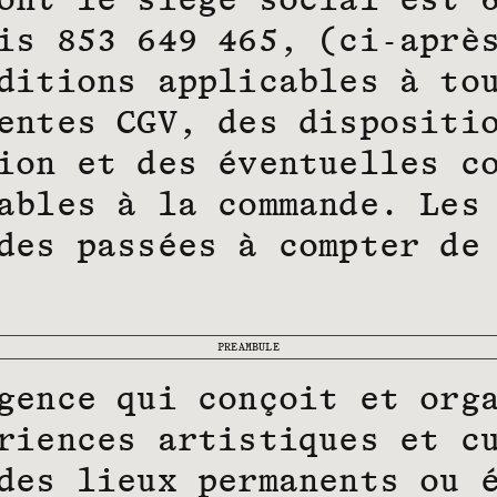
ont le siège social est 
is 853 649 465, (ci-aprè
ditions applicables à to
entes CGV, des dispositi
ion et des éventuelles c
ables à la commande. Les
des passées à compter de
PREAMBULE
gence qui conçoit et org
riences artistiques et c
des lieux permanents ou 