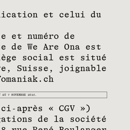
lication et celui du
se et numéro de
te de We Are Ona est
iège social est situé
ve, Suisse, joignable
fomaniak.ch
T AU 7 NOVEMBRE 2025.
(ci-après « CGV »)
gations de la société