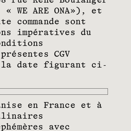
68 rue René Boulanger
s « WE ARE ONA»), et
ute commande sont
ons impératives du
onditions
 présentes CGV
 la date figurant ci-
anise en France et à
ulinaires
éphémères avec